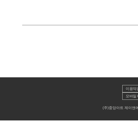
이용약
모바일 
(주)중앙아트 제이앤에이뮤직