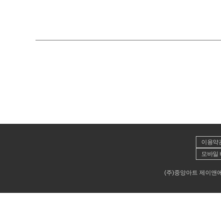
이용약
모바일 
(주)중앙아트 제이앤에이뮤직