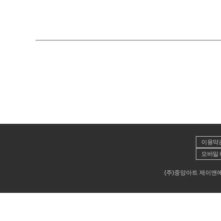
이용약
모바일 
(주)중앙아트 제이앤에이뮤직