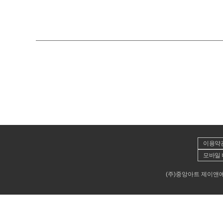
이용약
모바일 
(주)중앙아트 제이앤에이뮤직