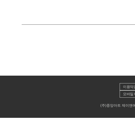
이용약
모바일 
(주)중앙아트 제이앤에이뮤직