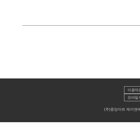
이용약
모바일 
(주)중앙아트 제이앤에이뮤직