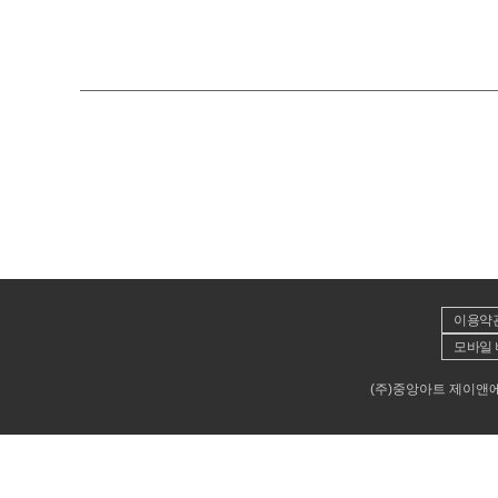
이용약
모바일 
(주)중앙아트 제이앤에이뮤직