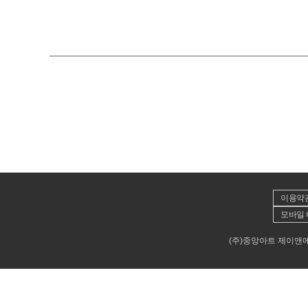
이용약
모바일 
(주)중앙아트 제이앤에이뮤직