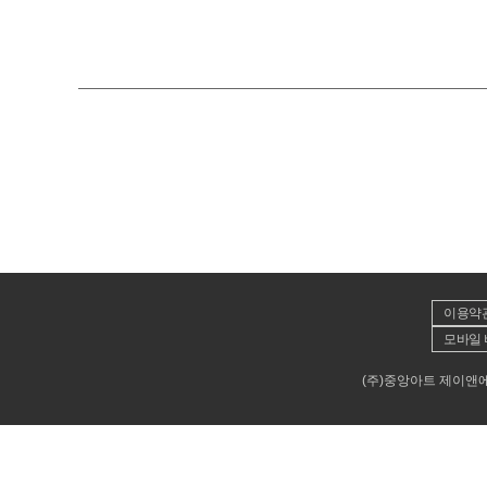
이용약
모바일 
(주)중앙아트 제이앤에이뮤직