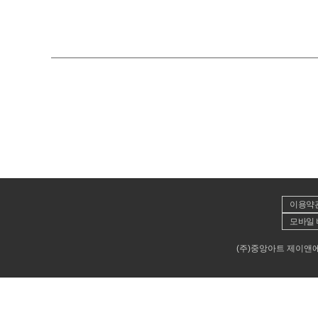
이용약
모바일 
(주)중앙아트 제이앤에이뮤직