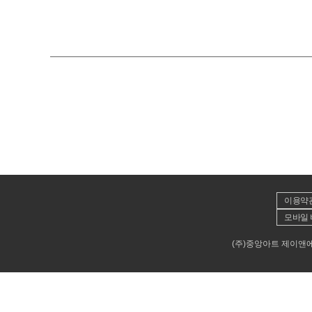
이용약
모바일 
(주)중앙아트 제이앤에이뮤직