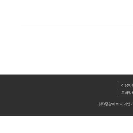
이용약
모바일 
(주)중앙아트 제이앤에이뮤직