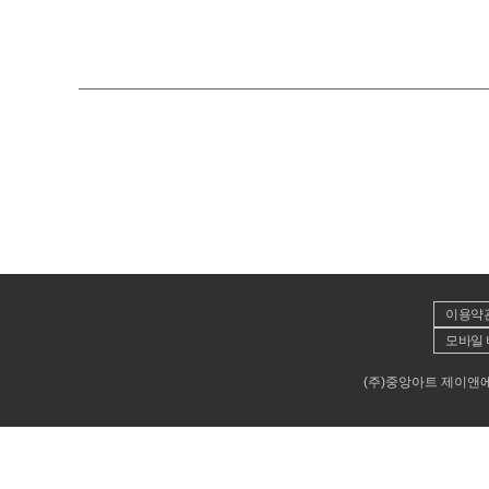
이용약
모바일 
(주)중앙아트 제이앤에이뮤직