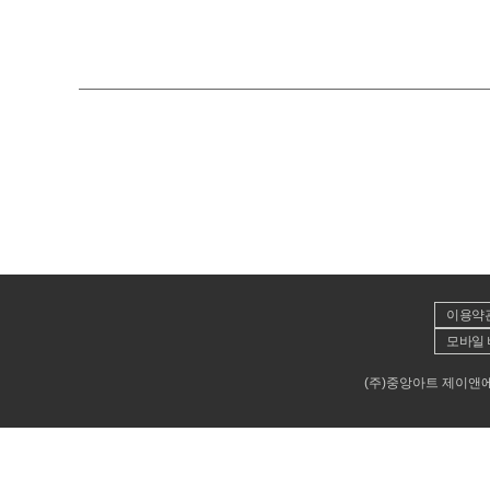
이용약
모바일 
(주)중앙아트 제이앤에이뮤직