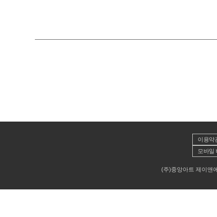
이용약
모바일 
(주)중앙아트 제이앤에이뮤직