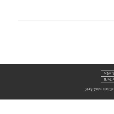
이용약
모바일 
(주)중앙아트 제이앤에이뮤직